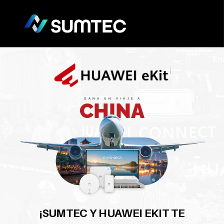
Opción de silenciar
GANA UN VIAJE A
CHINA
¡SUMTEC Y HUAWEI EKIT TE